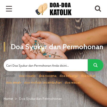
Doa Syukur dan Permohonan
Contoh:
doa rosario
doa novena
doa keluarga
doa tobat
doa arwah
doa mohon kesembuhan
doa wasiat
Home
Doa Syukur dan Permohonan