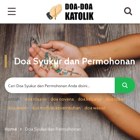
Doa Syukur dan Permohonan
Contoh:
doa rosario
doa novena
doa keluarga
doa tobat
doa arwah
doa mohon kesembuhan
doa wasiat
Home
Doa Syukur dan Permohonan