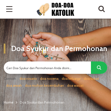
Doa Syukur dan Permohonan
Contoh:
doa rosario
doa novena
doa keluarga
doa tobat
doa arwah
doa mohon kesembuhan
doa wasiat
Home
Doa Syukur dan Permohonan