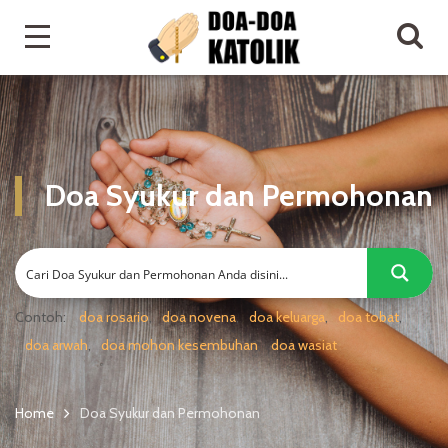
Doa Syukur dan Permohonan
Contoh:
doa rosario
doa novena
doa keluarga
doa tobat
doa arwah
doa mohon kesembuhan
doa wasiat
Home
Doa Syukur dan Permohonan