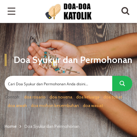
Doa Syukur dan Permohonan
Contoh:
doa rosario
doa novena
doa keluarga
doa tobat
doa arwah
doa mohon kesembuhan
doa wasiat
Home
Doa Syukur dan Permohonan