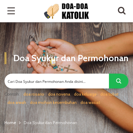
Doa Syukur dan Permohonan
Contoh:
doa rosario
doa novena
doa keluarga
doa tobat
doa arwah
doa mohon kesembuhan
doa wasiat
Home
Doa Syukur dan Permohonan