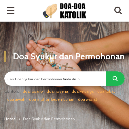
Doa Syukur dan Permohonan
Contoh:
doa rosario
doa novena
doa keluarga
doa tobat
doa arwah
doa mohon kesembuhan
doa wasiat
Home
Doa Syukur dan Permohonan