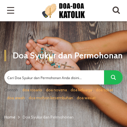
Doa Syukur dan Permohonan
Contoh:
doa rosario
doa novena
doa keluarga
doa tobat
doa arwah
doa mohon kesembuhan
doa wasiat
Home
Doa Syukur dan Permohonan