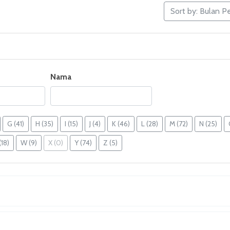
Sort by: Bulan P
Nama
G
(41)
H
(35)
I
(15)
J
(4)
K
(46)
L
(28)
M
(72)
N
(25)
(18)
W
(9)
X
(0)
Y
(74)
Z
(5)