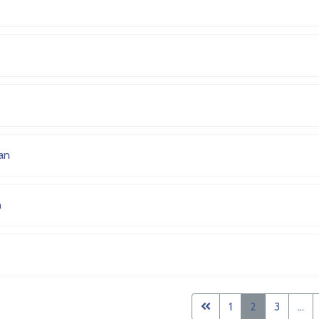
an
n
1
2
3
...