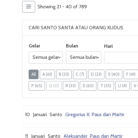
Showing 21 - 40 of 789
CARI SANTO SANTA ATAU ORANG KUDUS
Gelar
Bulan
Hari
Semua gelar
Semua bulan
All
A
(61)
B
(33)
C
(7)
D
(23)
E
(40)
F
(41)
P
(65)
Q
(0)
R
(33)
S
(65)
T
(35)
U
(4)
V
10
Januari
Santo
Gregorius X, Paus dan Martir
11
Januari
Santo
Aleksander, Paus dan Martir