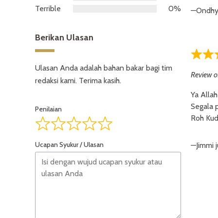
Terrible
0%
Ondhy,
Berikan Ulasan
5,0
Ulasan Anda adalah bahan bakar bagi tim
rating
Review o
redaksi kami. Terima kasih.
Ya Allah
Segala 
Penilaian
Roh Kud
Ucapan Syukur / Ulasan
Jimmi 