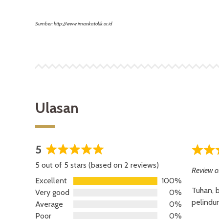
Sumber: http://www.imankatolik.or.id
Ulasan
5
5,0
5,0
5 out of 5 stars (based on 2 reviews)
rating
rating
Review o
Excellent
100%
Tuhan, b
Very good
0%
pelindu
Average
0%
Poor
0%