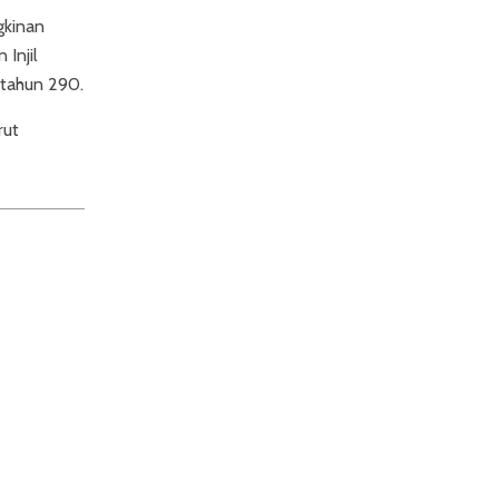
gkinan
Injil
 tahun 290.
rut